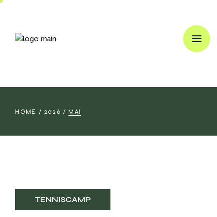
Skip
to
the
content
HOME
2026
MAI
TENNISCAMP