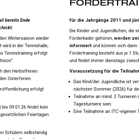
FÖRDERTRAI
il bereits Ende
für die Jahrgänge 2011 und jü
chickt.
Die Kinder und Jugendlichen, die
nden Wintersaison wieder
Förderkader gehören,
werden zei
t wird in der Tennishalle,
informiert
und können sich dann 
s Tennistraining erfolgt
Fördertraining besteht aus je 1 St
ision“.
und findet immer dienstags zwisch
 den Herbstferien.
Voraussetzung für die Teilnah
den Osterferien.
Das Kind/der Jugendliche ist ver
eröffentlichung erfolgt
nächsten Sommer (2026) für den
Teilnahme an mind. 2 Turnieren 
Tagesturniere sein.
bis 09.01.26 findet kein
Eine Teilnahme an ITC-eigenen
n gesetzlichen Feiertagen.
en Schülern selbständig