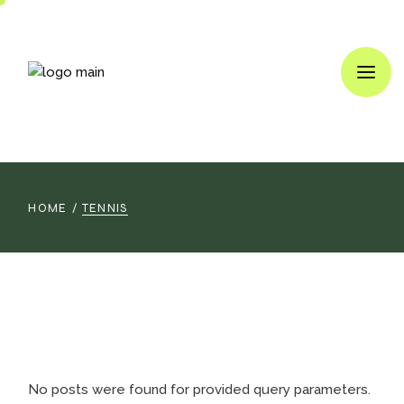
Skip
to
the
content
HOME
TENNIS
No posts were found for provided query parameters.