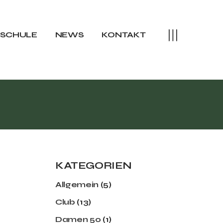
rteam
training Sommer
SSCHULE
NEWS
KONTAKT
raining Winter
camps
eam
aining Sommer
ining Winter
amps
KATEGORIEN
Allgemein
(5)
Club
(13)
Damen 50
(1)