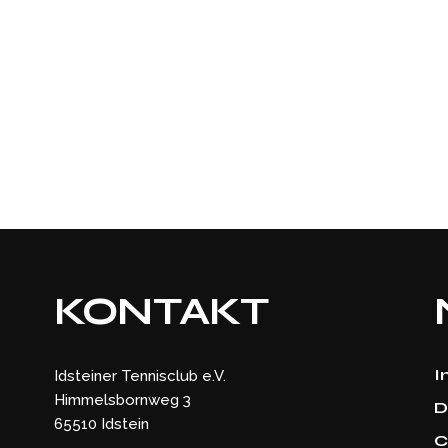
KONTAKT
I
Idsteiner Tennisclub e.V.
Himmelsbornweg 3
D
65510 Idstein
C