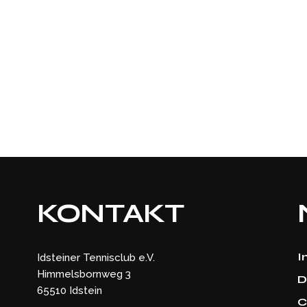
KONTAKT
I
Idsteiner Tennisclub e.V.
Himmelsbornweg 3
D
65510 Idstein
C