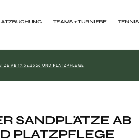
t
Mannschaften
Traine
Ranglistenturniere
Tennis
LATZBUCHUNG
TEAMS + TURNIERE
TENNI
LK-Turniere
Tennist
inden
Clubmeisterschaften
Tennis
Mannschaften
Trainert
Ranglistenturniere
Tennistr
TZE AB 17.04.2026 UND PLATZPFLEGE
LK-Turniere
Tennistra
den
Clubmeisterschaften
Tennisc
R SANDPLÄTZE AB
UND PLATZPFLEGE