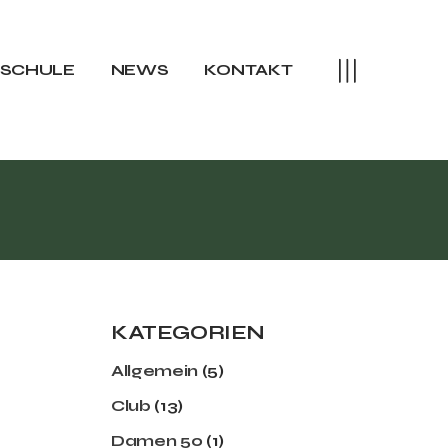
rteam
training Sommer
SSCHULE
NEWS
KONTAKT
raining Winter
camps
eam
aining Sommer
ining Winter
amps
KATEGORIEN
Allgemein
(5)
Club
(13)
Damen 50
(1)