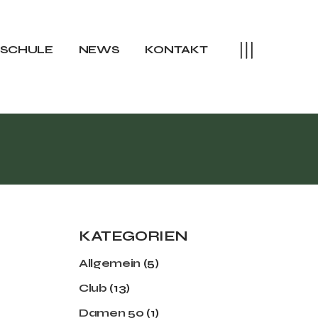
rteam
training Sommer
SSCHULE
NEWS
KONTAKT
raining Winter
camps
eam
aining Sommer
ining Winter
amps
KATEGORIEN
Allgemein
(5)
Club
(13)
Damen 50
(1)