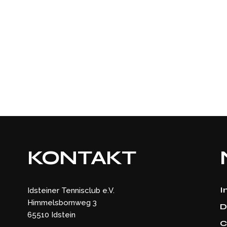
KONTAKT
I
Idsteiner Tennisclub e.V.
Himmelsbornweg 3
D
65510 Idstein
C