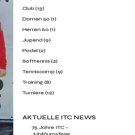
Club
(13)
Damen 50
(1)
Herren 60
(1)
Jugend
(9)
Padel
(2)
Softtennis
(2)
Tenniscamp
(9)
Training
(8)
Turniere
(12)
AKTUELLE ITC NEWS
75 Jahre ITC –
Jubiläumsfeier