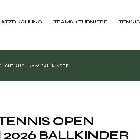
t
Mannschaften
Traine
Ranglistenturniere
Tennis
LATZBUCHUNG
TEAMS + TURNIERE
TENNI
LK-Turniere
Tennist
inden
Clubmeisterschaften
Tennis
Mannschaften
Trainert
Ranglistenturniere
Tennistr
SUCHT AUCH 2026 BALLKINDER
LK-Turniere
Tennistra
den
Clubmeisterschaften
Tennisc
TENNIS OPEN
 2026 BALLKINDER