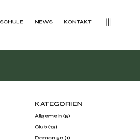
rteam
training Sommer
SSCHULE
NEWS
KONTAKT
raining Winter
camps
eam
aining Sommer
ining Winter
amps
KATEGORIEN
Allgemein
(5)
Club
(13)
Damen 50
(1)