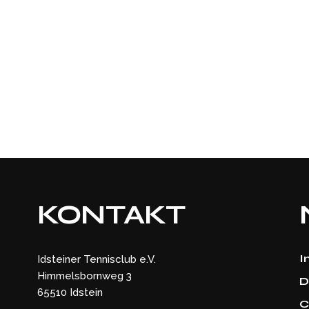
KONTAKT
I
Idsteiner Tennisclub e.V.
Himmelsbornweg 3
D
65510 Idstein
C