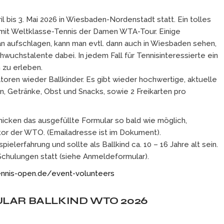
l bis 3. Mai 2026 in Wiesbaden-Nordenstadt statt. Ein tolles
 mit Weltklasse-Tennis der Damen WTA-Tour. Einige
lian aufschlagen, kann man evtl. dann auch in Wiesbaden sehen,
uchstalente dabei. In jedem Fall für Tennisinteressierte ein
 zu erleben.
toren wieder Ballkinder. Es gibt wieder hochwertige, aktuelle
 Getränke, Obst und Snacks, sowie 2 Freikarten pro
hicken das ausgefüllte Formular so bald wie möglich,
tor der WTO. (Emailadresse ist im Dokument).
lerfahrung und sollte als Ballkind ca. 10 – 16 Jahre alt sein.
 Schulungen statt (siehe Anmeldeformular).
nnis-open.de/event-volunteers
AR BALLKIND WTO 2026