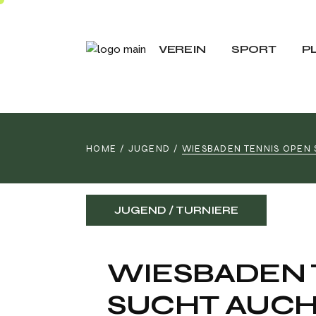
Vorstand
Förderkonzep
Eventteam
Padel
VEREIN
SPORT
P
Gastronomie
Softtennis
Mitgliedschaft
Spielpartner f
Vorstand
Förderkonzept
Sponsoring
Vereinsshop
Eventteam
Padel
Clubanlage
HOME
JUGEND
WIESBADEN TENNIS OPEN 
Gastronomie
Softtennis
Download
Mitgliedschaft
Spielpartner fin
Sponsoring
Vereinsshop
JUGEND
TURNIERE
Clubanlage
Download
WIESBADEN 
SUCHT AUCH