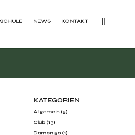
rteam
training Sommer
SSCHULE
NEWS
KONTAKT
raining Winter
camps
eam
aining Sommer
ining Winter
amps
KATEGORIEN
Allgemein
(5)
Club
(13)
Damen 50
(1)