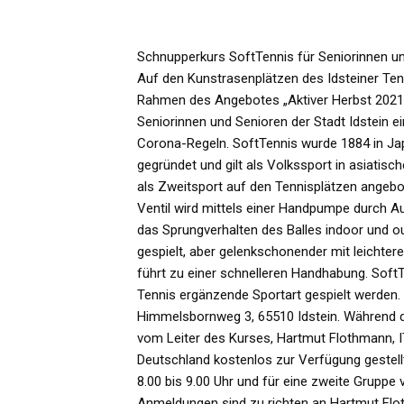
Schnupperkurs SoftTennis für Seniorinnen u
Auf den Kunstrasenplätzen des Idsteiner Tenn
Rahmen des Angebotes „Aktiver Herbst 2021“ 
Seniorinnen und Senioren der Stadt Idstein e
Corona-Regeln. SoftTennis wurde 1884 in Jap
gegründet und gilt als Volkssport in asiatisc
als Zweitsport auf den Tennisplätzen angebo
Ventil wird mittels einer Handpumpe durch
das Sprungverhalten des Balles indoor und ou
gespielt, aber gelenkschonender mit leichte
führt zu einer schnelleren Handhabung. Soft
Tennis ergänzende Sportart gespielt werden. V
Himmelsbornweg 3, 65510 Idstein. Während 
vom Leiter des Kurses, Hartmut Flothmann, 
Deutschland kostenlos zur Verfügung gestell
8.00 bis 9.00 Uhr und für eine zweite Gruppe v
Anmeldungen sind zu richten an Hartmut Flot