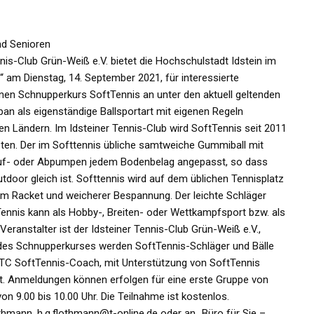
nd Senioren
is-Club Grün-Weiß e.V. bietet die Hochschulstadt Idstein im
am Dienstag, 14. September 2021, für interessierte
inen Schnupperkurs SoftTennis an unter den aktuell geltenden
an als eigenständige Ballsportart mit eigenen Regeln
hen Ländern. Im Idsteiner Tennis-Club wird SoftTennis seit 2011
ten. Der im Softtennis übliche samtweiche Gummiball mit
 Auf- oder Abpumpen jedem Bodenbelag angepasst, so dass
tdoor gleich ist. Softtennis wird auf dem üblichen Tennisplatz
rem Racket und weicherer Bespannung. Der leichte Schläger
Tennis kann als Hobby-, Breiten- oder Wettkampfsport bzw. als
eranstalter ist der Idsteiner Tennis-Club Grün-Weiß e.V.,
des Schnupperkurses werden SoftTennis-Schläger und Bälle
ITC SoftTennis-Coach, mit Unterstützung von SoftTennis
t. Anmeldungen können erfolgen für eine erste Gruppe von
on 9.00 bis 10.00 Uhr. Die Teilnahme ist kostenlos.
hmann, h.g.flothmann@t-online.de oder an „Büro für Sie –