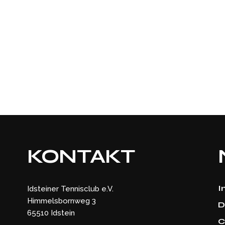
KONTAKT
I
Idsteiner Tennisclub e.V.
Himmelsbornweg 3
D
65510 Idstein
C